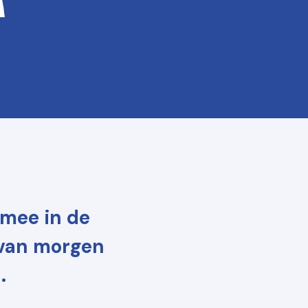
 mee in de
 van morgen
.