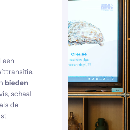
?
d een
ittransitie.
n
bieden
is, schaal-
als de
st