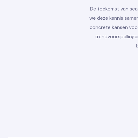
De toekomst van seaf
we deze kennis samen:
concrete kansen voor 
trendvoorspellinge