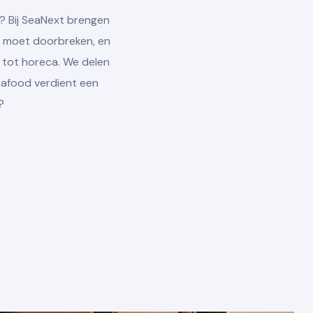
? Bij SeaNext brengen
je moet doorbreken, en
r tot horeca. We delen
eafood verdient een
?